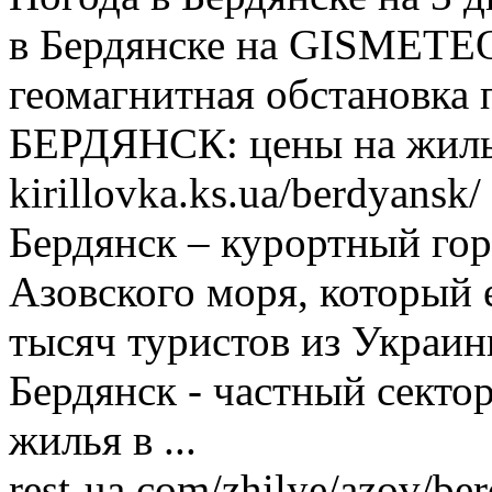
в Бердянске на GISMETEO
геомагнитная обстановка по
БЕРДЯНСК: цены на жилье
kirillovka.ks.ua/berdyansk/
Бердянск – курортный гор
Азовского моря, который 
тысяч туристов из Украины
Бердянск - частный секто
жилья в ...
rest-ua.com/zhilye/azov/be